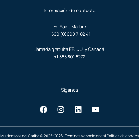
Información de contacto
En Saint Martin:
+590 (0)690 7182 41
Llamada gratuita EE. UU. y Canadá:
+1 888 801 8272
Síganos
F
I
L
Y
a
n
i
o
c
s
n
u
e
t
k
t
b
a
e
u
Multicascos del Caribe © 2025-2026 |
Términos y condiciones
|
Política de cookies